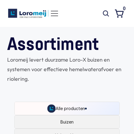
0
Systemen
Assortiment
Producten
Loromeij levert duurzame Loro-X buizen en 
Projecten
systemen voor effectieve hemelwaterafvoer en 
Contact
riolering.
Poedercoaten
Over ons
Waarom Loromeij
Alle producten
Downloads
Buizen
HWA