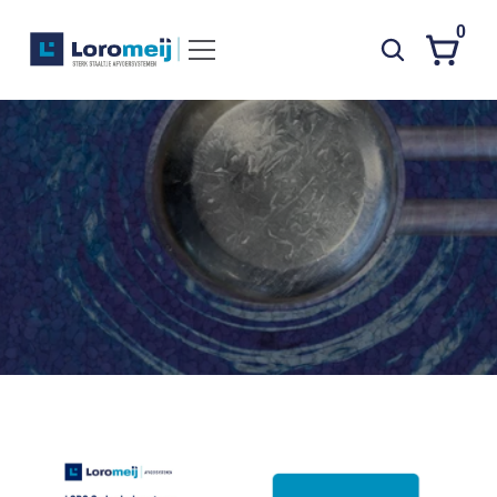
0
Systemen
Producten
S
e
r
i
e
9
3
Projecten
A
T
T
I
K
A
S
T
A
R
®
Contact
Poedercoaten
Over ons
Waarom Loromeij
Downloads
HWA