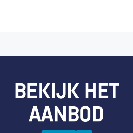
Afvoer zonder het dak aan te 
Bekijk details
BEKIJK HET
AANBOD