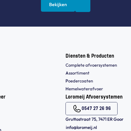
Bekijken
Diensten & Producten
Complete afvoersystemen
A
ssortiment
P
oedercoaten
H
emelwaterafvoer
eer
Loromeij Afvoersystemen
0547 27 26 96
Gruttostraat 75, 7471 ER Goor
info@loromeij.nl
 