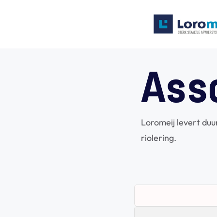
Systemen
Ass
Producten
Projecten
Contact
Loromeij levert du
Poedercoaten
riolering.
Over ons
Waarom Loromeij
Downloads
HWA