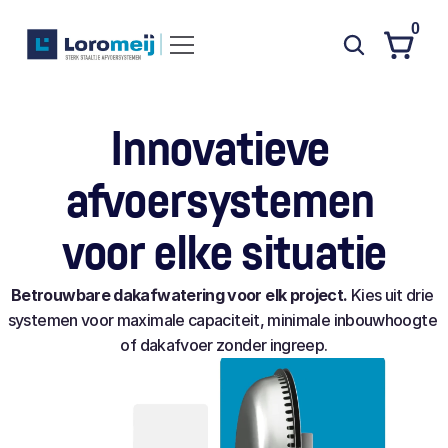
0
Systemen
Innovatieve 
Producten
afvoersystemen 
Projecten
Contact
voor elke situatie
Poedercoaten
Betrouwbare dakafwatering voor elk project.
 Kies uit drie 
Over ons
systemen voor maximale capaciteit, minimale inbouwhoogte 
of dakafvoer zonder ingreep.
Waarom Loromeij
Downloads
HWA