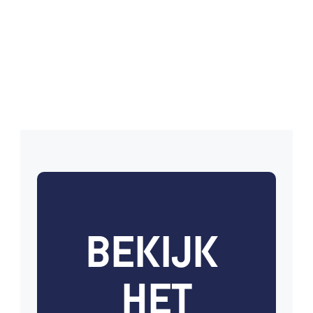
55 mm inbouwhoogte – maximaal rendement
Serie 62 Zonder 
Ingreep
Afvoer zonder het dak aan te tasten!
BEKIJK 
HET