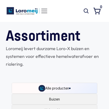
0
Systemen
Assortiment
Producten
Loromeij levert duurzame Loro-X buizen en 
Projecten
systemen voor effectieve hemelwaterafvoer en 
Contact
riolering.
Poedercoaten
Over ons
Waarom Loromeij
Alle producten
Downloads
Buizen
HWA