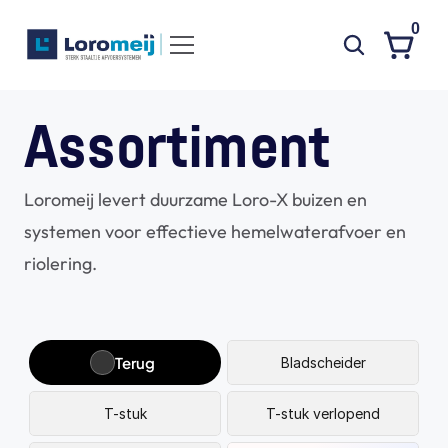
0
Systemen
Assortiment
Producten
Loromeij levert duurzame Loro-X buizen en 
Projecten
systemen voor effectieve hemelwaterafvoer en 
Contact
riolering.
Poedercoaten
Over ons
Waarom Loromeij
Terug
Bladscheider
Downloads
T-stuk
T-stuk verlopend
HWA