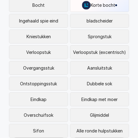
FAQ
Bocht
Korte bocht
Blogs
Ingehaald spie eind
bladscheider
Kniestukken
Sprongstuk
Verloopstuk
Verloopstuk (excentrisch)
Overgangsstuk
Aansluitstuk
Ontstoppingsstuk
Dubbele sok
Eindkap
Eindkap met moer
Overschuifsok
Glijmiddel
Sifon
Alle ronde hulpstukken