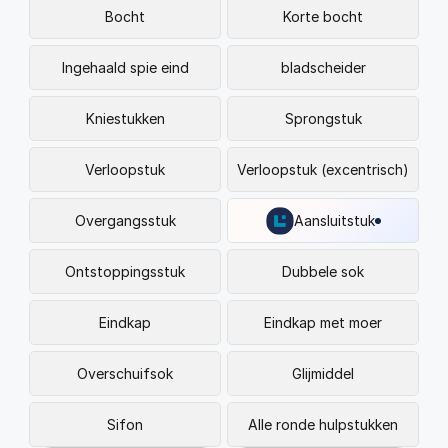
FAQ
Bocht
Korte bocht
Blogs
Ingehaald spie eind
bladscheider
Kniestukken
Sprongstuk
Verloopstuk
Verloopstuk (excentrisch)
Overgangsstuk
Aansluitstuk
Ontstoppingsstuk
Dubbele sok
Eindkap
Eindkap met moer
Overschuifsok
Glijmiddel
Sifon
Alle ronde hulpstukken