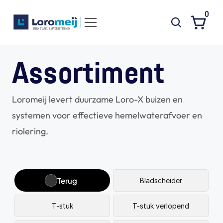
0
Systemen
Assortiment
Producten
Loromeij levert duurzame Loro-X buizen en 
Projecten
systemen voor effectieve hemelwaterafvoer en 
Contact
riolering.
Poedercoaten
Over ons
Waarom Loromeij
Terug
Bladscheider
Downloads
T-stuk
T-stuk verlopend
HWA