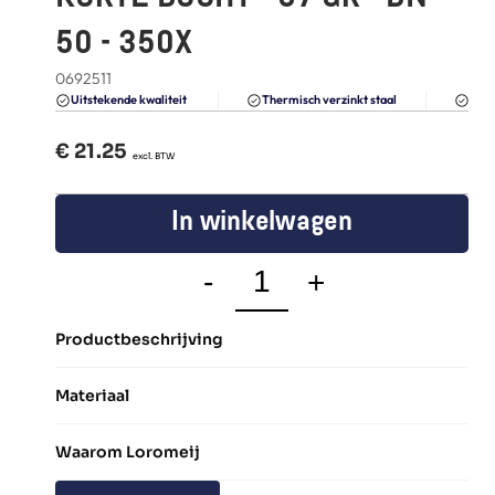
FAQ
50 - 350X
Blogs
0692511
Du
Uitstekende kwaliteit 
Thermisch verzinkt staal
€ 
21.25
  excl. BTW
In winkelwagen
-
+
Productbeschrijving
Materiaal
Waarom Loromeij