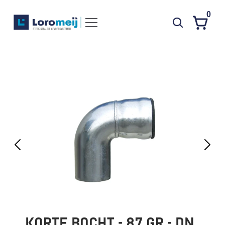
0
Systemen
Producten
Projecten
Contact
Poedercoaten
Over ons
Waarom Loromeij
Downloads
HWA
KORTE BOCHT - 87 GR - DN 