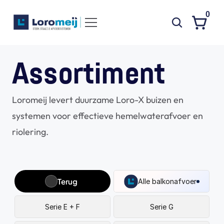
0
Systemen
Assortiment
Producten
Loromeij levert duurzame Loro-X buizen en 
Projecten
systemen voor effectieve hemelwaterafvoer en 
Contact
riolering.
Poedercoaten
Over ons
Waarom Loromeij
Terug
Alle balkonafvoer
Downloads
Serie E + F
Serie G
HWA