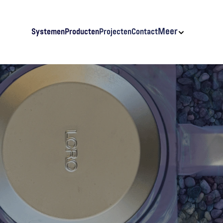
Meer
Systemen
Producten
Projecten
Contact
e
8
9
R
A
I
N
S
T