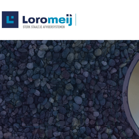
S
e
r
i