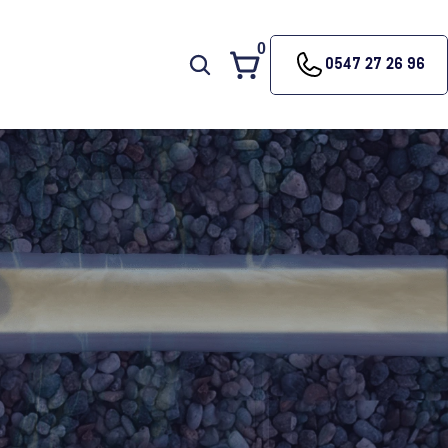
0
0547 27 26 96
A
R
®