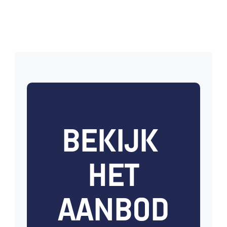
Ingreep
Afvoer zonder het dak aan te tasten!
BEKIJK 
HET
AANBOD