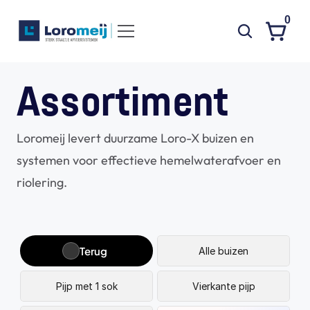
0
Systemen
Assortiment
Producten
Loromeij levert duurzame Loro-X buizen en 
Projecten
systemen voor effectieve hemelwaterafvoer en 
Contact
riolering.
Poedercoaten
Over ons
Waarom Loromeij
Terug
Alle buizen
Downloads
Pijp met 1 sok
Vierkante pijp
HWA