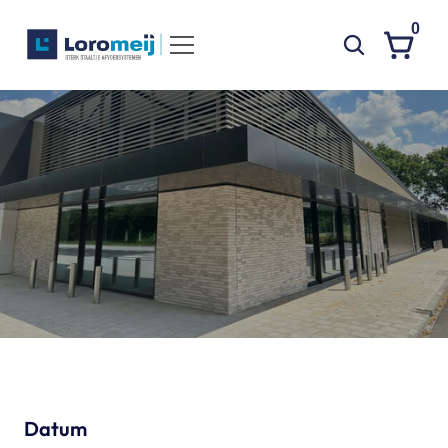
0
Systemen
Producten
N
i
e
u
w
b
o
u
w
Projecten
A
l
b
e
r
t
H
e
i
j
n
Contact
Poedercoaten
Over ons
Waarom Loromeij
Downloads
HWA
Datum