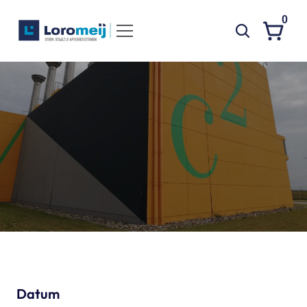
0
Systemen
Producten
C
o
v
r
a
Projecten
N
i
e
u
w
d
o
r
p
Contact
Poedercoaten
Over ons
Waarom Loromeij
Downloads
HWA
Datum