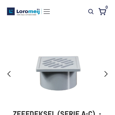
0
Systemen
Producten
Projecten
Contact
Poedercoaten
Over ons
Waarom Loromeij
Downloads
HWA
ZEEFDEKSEL (SERIE A-C)  - 