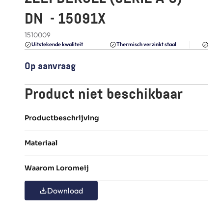
FAQ
DN  - 15091X
Blogs
1510009
Du
Uitstekende kwaliteit 
Thermisch verzinkt staal
Op aanvraag
Product niet beschikbaar
Productbeschrijving
Materiaal
Waarom Loromeij
Download