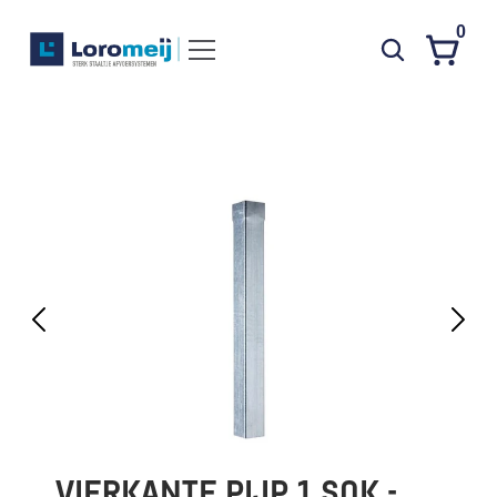
0
Systemen
Producten
Projecten
Contact
Poedercoaten
Over ons
Waarom Loromeij
Downloads
HWA
VIERKANTE PIJP 1 SOK - 