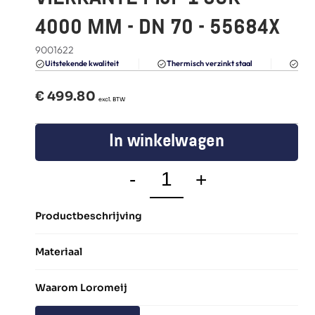
FAQ
4000 MM - DN 70 - 55684X
Blogs
9001622
Du
Uitstekende kwaliteit 
Thermisch verzinkt staal
€ 
499.80
  excl. BTW
In winkelwagen
-
+
Productbeschrijving
Materiaal
Waarom Loromeij