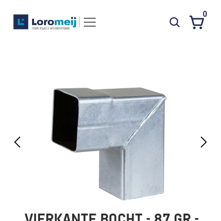
0
Systemen
Producten
Projecten
Contact
Poedercoaten
Over ons
Waarom Loromeij
Downloads
HWA
VIERKANTE BOCHT - 87 GR - 