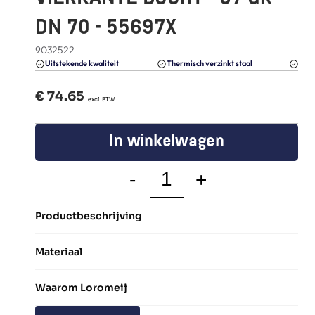
FAQ
DN 70 - 55697X
Blogs
9032522
Du
Uitstekende kwaliteit 
Thermisch verzinkt staal
€ 
74.65
  excl. BTW
In winkelwagen
-
+
Productbeschrijving
Materiaal
Waarom Loromeij