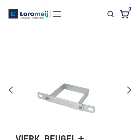
0
Systemen
Producten
Projecten
Contact
Poedercoaten
Over ons
Waarom Loromeij
Downloads
HWA
VIERK. BEUGEL + 