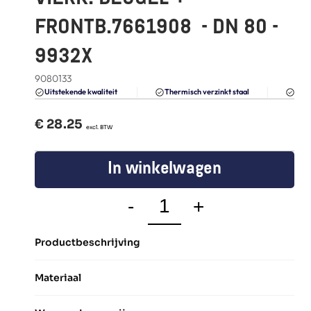
FAQ
FRONTB.7661908  - DN 80 - 
Blogs
9932X
9080133
Du
Uitstekende kwaliteit 
Thermisch verzinkt staal
€ 
28.25
  excl. BTW
In winkelwagen
-
+
Productbeschrijving
Materiaal