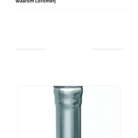
Waarom Loromeij