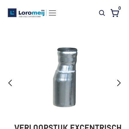
0
Systemen
Producten
Projecten
Contact
Poedercoaten
Over ons
Waarom Loromeij
Downloads
HWA
VERLOOPSTUK EXCENTRISCH  