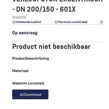
FAQ
- DN 200/150 - 601X
Blogs
0060076
Du
Uitstekende kwaliteit 
Thermisch verzinkt staal
Op aanvraag
Product niet beschikbaar
Productbeschrijving
Materiaal
Waarom Loromeij
Download