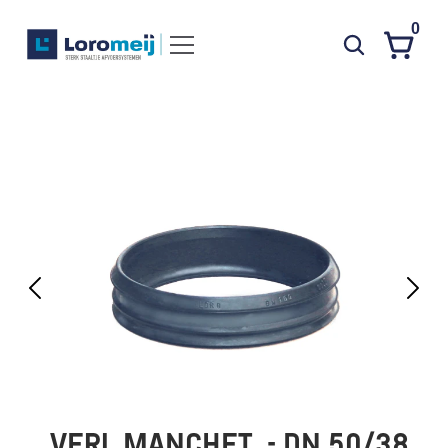
0
Systemen
Producten
Projecten
Contact
Poedercoaten
Over ons
Waarom Loromeij
Downloads
HWA
VERL.MANCHET  - DN 50/38 