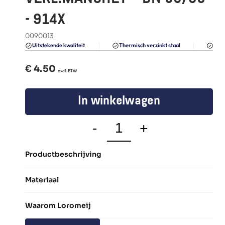
FAQ
- 914X
Blogs
0090013
Du
Uitstekende kwaliteit 
Thermisch verzinkt staal
€ 
4.50
  excl. BTW
In winkelwagen
-
+
Productbeschrijving
Materiaal
Waarom Loromeij