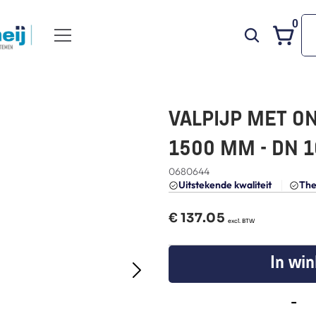
0
VALPIJP MET ON
1500 MM - DN 1
0680644
Uitstekende kwaliteit 
The
€ 
137.05
  excl. BTW
In wi
-