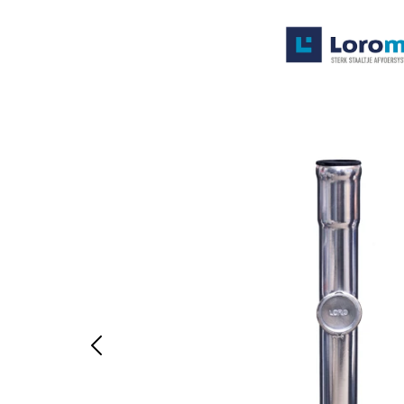
Systemen
Producten
Projecten
Contact
Poedercoaten
Over ons
Waarom Loromeij
Downloads
HWA