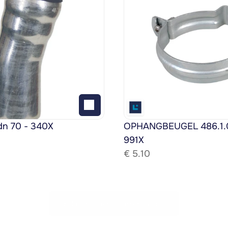
dn 70 - 340X
OPHANGBEUGEL 486.1.08
991X
€ 
5.10
Bekijk het gehele assortiment!