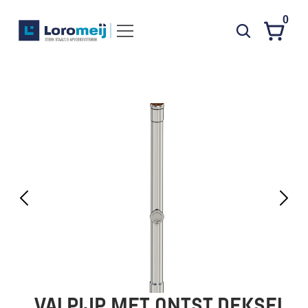
0
Systemen
Producten
Projecten
Contact
Poedercoaten
Over ons
Waarom Loromeij
Downloads
HWA
VALPIJP MET ONTST.DEKSEL 