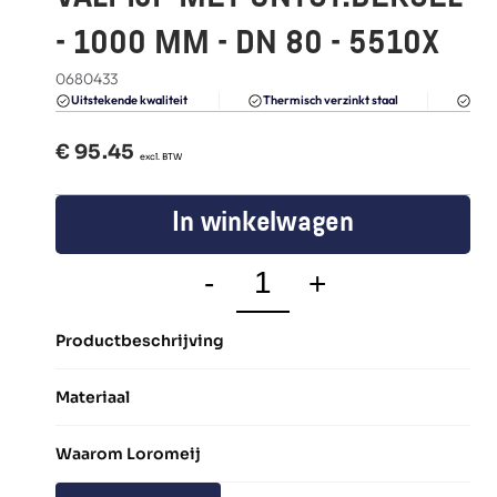
FAQ
- 1000 MM - DN 80 - 5510X
Blogs
0680433
Du
Uitstekende kwaliteit 
Thermisch verzinkt staal
€ 
95.45
  excl. BTW
In winkelwagen
-
+
Productbeschrijving
Materiaal
Waarom Loromeij