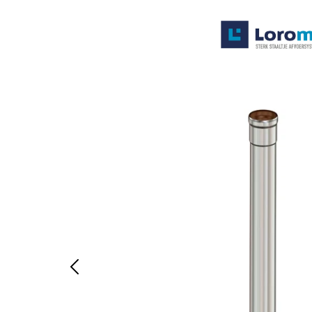
Systemen
Producten
Projecten
Contact
Poedercoaten
Over ons
Waarom Loromeij
Downloads
HWA