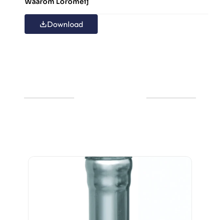
Waarom Loromeij
Download