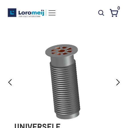
0
Systemen
Producten
Projecten
Contact
Poedercoaten
Over ons
Waarom Loromeij
Downloads
HWA
UNIVERSELE 