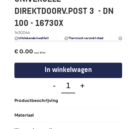
FAQ
DIREKTDOORV.POST 3  - DN 
Blogs
100 - 16730X
1630044
Du
Uitstekende kwaliteit 
Thermisch verzinkt staal
€ 
0.00
  excl. BTW
In winkelwagen
-
+
Productbeschrijving
Materiaal