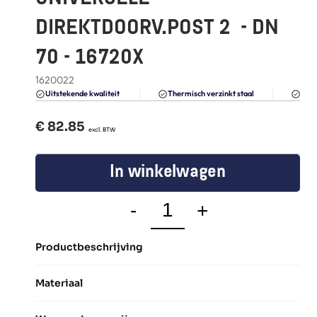
FAQ
DIREKTDOORV.POST 2  - DN 
Blogs
70 - 16720X
1620022
Du
Uitstekende kwaliteit 
Thermisch verzinkt staal
€ 
82.85
  excl. BTW
In winkelwagen
-
+
Productbeschrijving
Materiaal