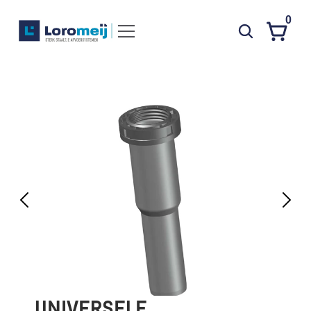
0
Systemen
Producten
Projecten
Contact
Poedercoaten
Over ons
Waarom Loromeij
Downloads
HWA
UNIVERSELE 