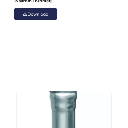
Waarom Loromeij
Download