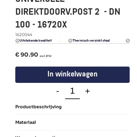
FAQ
DIREKTDOORV.POST 2  - DN 
Blogs
100 - 16720X
1620044
Du
Uitstekende kwaliteit 
Thermisch verzinkt staal
€ 
90.90
  excl. BTW
In winkelwagen
-
+
Productbeschrijving
Materiaal