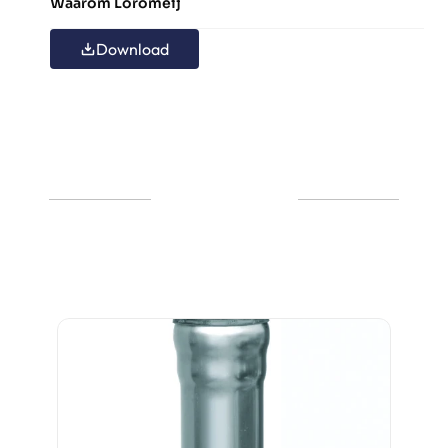
Waarom Loromeij
Download