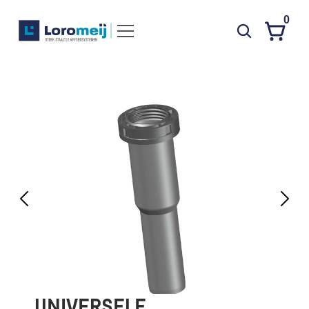
0
Systemen
Producten
Projecten
Contact
Poedercoaten
Over ons
Waarom Loromeij
Downloads
HWA
UNIVERSELE 