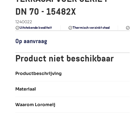
FAQ
DN 70 - 15482X
Blogs
1240022
Du
Uitstekende kwaliteit 
Thermisch verzinkt staal
Op aanvraag
Product niet beschikbaar
Productbeschrijving
Materiaal
Waarom Loromeij