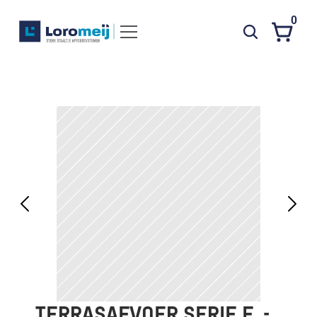
0
Systemen
Producten
Projecten
Contact
Poedercoaten
Over ons
Waarom Loromeij
Downloads
HWA
TERRASAFVOER SERIE F  - 