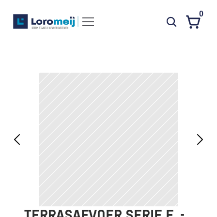
0
Systemen
Producten
Projecten
Contact
Poedercoaten
Over ons
Waarom Loromeij
Downloads
HWA
TERRASAFVOER SERIE F  - 