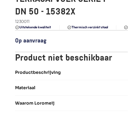
FAQ
DN 50 - 15382X
Blogs
1230011
Du
Uitstekende kwaliteit 
Thermisch verzinkt staal
Op aanvraag
Product niet beschikbaar
Productbeschrijving
Materiaal
Waarom Loromeij