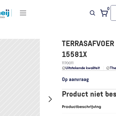
0
TERRASAFVOER SE
15581X
1170011
Uitstekende kwaliteit 
The
Op aanvraag
Product niet be
Productbeschrijving