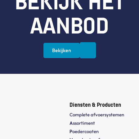
BEKIJK HET
AANBOD
Bekijken
Diensten & Producten
Complete afvoersystemen
A
ssortiment
P
oedercoaten