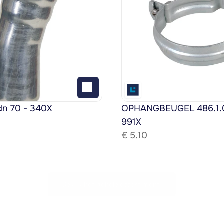
dn 70 - 340X
OPHANGBEUGEL 486.1.08
991X
€ 
5.10
Bekijk het gehele assortiment!