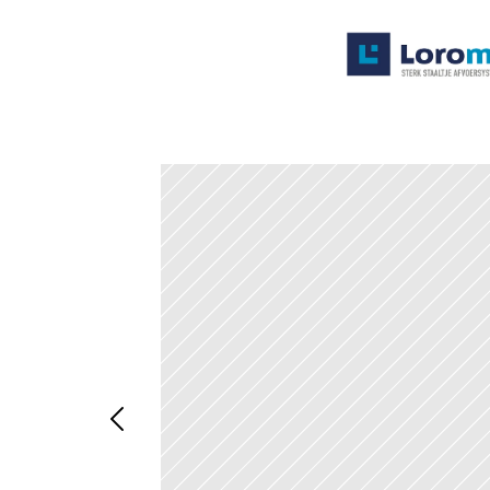
Systemen
Producten
Projecten
Contact
Poedercoaten
Over ons
Waarom Loromeij
Downloads
HWA