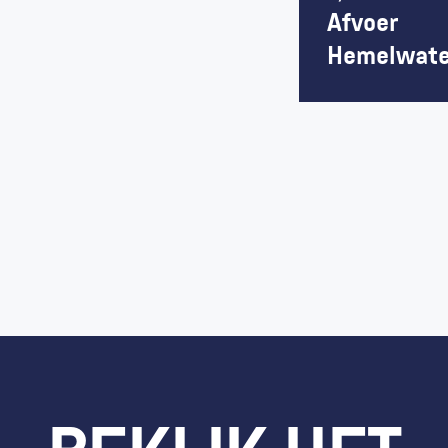
Afvoer 
Hemelwate