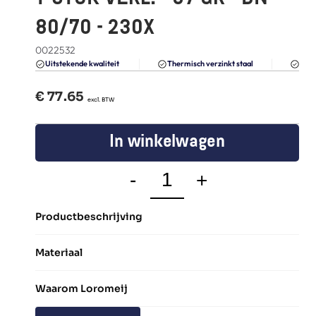
FAQ
80/70 - 230X
Blogs
0022532
Du
Uitstekende kwaliteit 
Thermisch verzinkt staal
€ 
77.65
  excl. BTW
In winkelwagen
-
+
Productbeschrijving
Materiaal
Waarom Loromeij