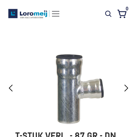
0
Systemen
Producten
Projecten
Contact
Poedercoaten
Over ons
Waarom Loromeij
Downloads
HWA
T-STUK VERL. - 87 GR - DN 