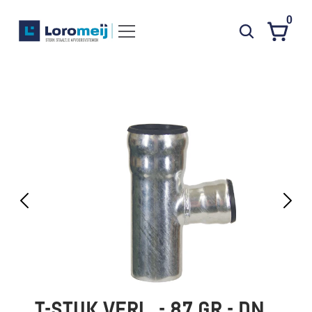
0
Systemen
Producten
Projecten
Contact
Poedercoaten
Over ons
Waarom Loromeij
Downloads
HWA
T-STUK VERL. - 87 GR - DN 