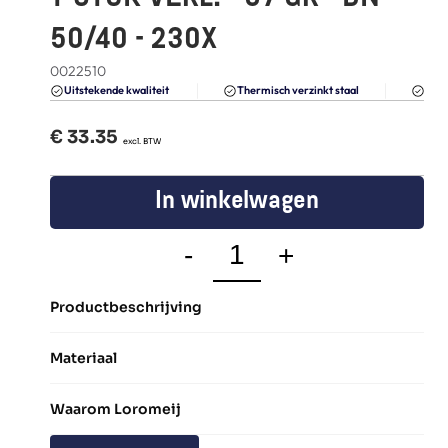
FAQ
50/40 - 230X
Blogs
0022510
Du
Uitstekende kwaliteit 
Thermisch verzinkt staal
€ 
33.35
  excl. BTW
In winkelwagen
-
+
Productbeschrijving
Materiaal
Waarom Loromeij