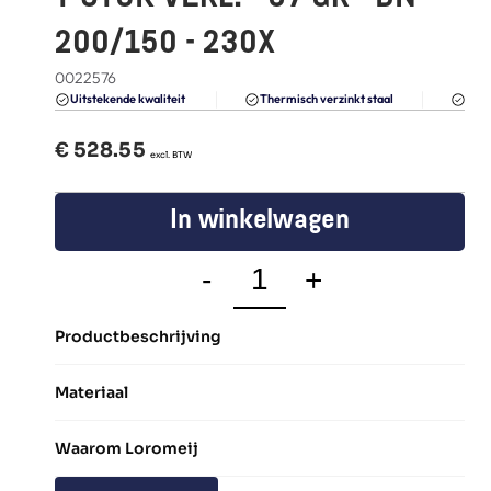
FAQ
200/150 - 230X
Blogs
0022576
Du
Uitstekende kwaliteit 
Thermisch verzinkt staal
€ 
528.55
  excl. BTW
In winkelwagen
-
+
Productbeschrijving
Materiaal
Waarom Loromeij