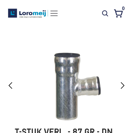
0
Systemen
Producten
Projecten
Contact
Poedercoaten
Over ons
Waarom Loromeij
Downloads
HWA
T-STUK VERL. - 87 GR - DN 