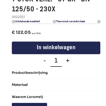
FAQ
125/50 - 230X
Blogs
0022551
Du
Uitstekende kwaliteit 
Thermisch verzinkt staal
€ 
122.05
  excl. BTW
In winkelwagen
-
+
Productbeschrijving
Materiaal
Waarom Loromeij