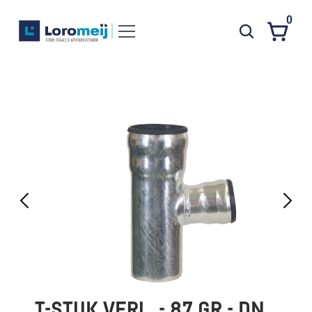
0
Systemen
Producten
Projecten
Contact
Poedercoaten
Over ons
Waarom Loromeij
Downloads
HWA
T-STUK VERL. - 87 GR - DN 