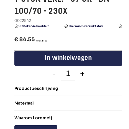
FAQ
100/70 - 230X
Blogs
0022542
Du
Uitstekende kwaliteit 
Thermisch verzinkt staal
€ 
84.55
  excl. BTW
In winkelwagen
-
+
Productbeschrijving
Materiaal
Waarom Loromeij