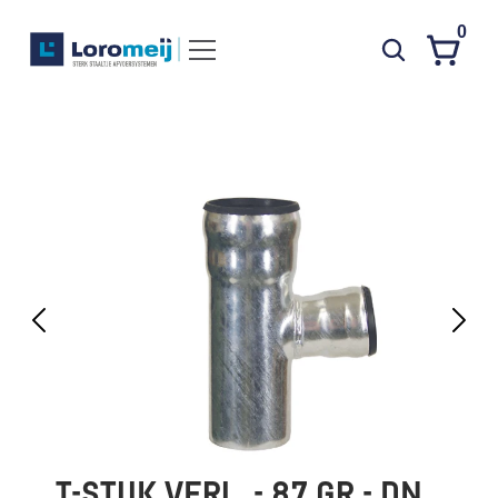
0
Systemen
Producten
Projecten
Contact
Poedercoaten
Over ons
Waarom Loromeij
Downloads
HWA
T-STUK VERL. - 87 GR - DN 