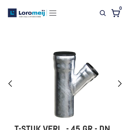
0
Systemen
Producten
Projecten
Contact
Poedercoaten
Over ons
Waarom Loromeij
Downloads
HWA
T-STUK VERL. - 45 GR - DN 