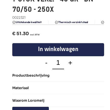
FAQ
70/50 - 250X
Blogs
0022321
Du
Uitstekende kwaliteit 
Thermisch verzinkt staal
€ 
51.30
  excl. BTW
In winkelwagen
-
+
Productbeschrijving
Materiaal
Waarom Loromeij