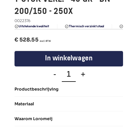
FAQ
200/150 - 250X
Blogs
0022376
Du
Uitstekende kwaliteit 
Thermisch verzinkt staal
€ 
528.55
  excl. BTW
In winkelwagen
-
+
Productbeschrijving
Materiaal
Waarom Loromeij