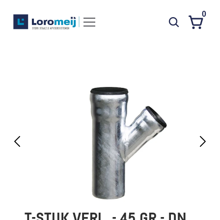
0
Systemen
Producten
Projecten
Contact
Poedercoaten
Over ons
Waarom Loromeij
Downloads
HWA
T-STUK VERL. - 45 GR - DN 