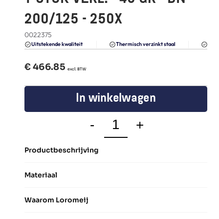
FAQ
200/125 - 250X
Blogs
0022375
Du
Uitstekende kwaliteit 
Thermisch verzinkt staal
€ 
466.85
  excl. BTW
In winkelwagen
-
+
Productbeschrijving
Materiaal
Waarom Loromeij