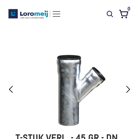
0
Systemen
Producten
Projecten
Contact
Poedercoaten
Over ons
Waarom Loromeij
Downloads
HWA
T-STUK VERL. - 45 GR - DN 