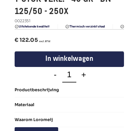
FAQ
125/50 - 250X
Blogs
0022351
Du
Uitstekende kwaliteit 
Thermisch verzinkt staal
€ 
122.05
  excl. BTW
In winkelwagen
-
+
Productbeschrijving
Materiaal
Waarom Loromeij