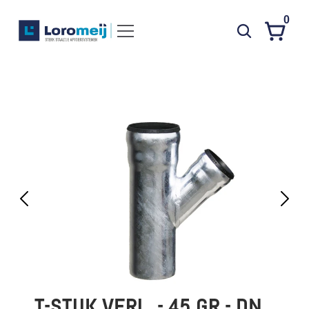
0
Systemen
Producten
Projecten
Contact
Poedercoaten
Over ons
Waarom Loromeij
Downloads
HWA
T-STUK VERL. - 45 GR - DN 