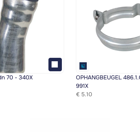
dn 70 - 340X
OPHANGBEUGEL 486.1.08
991X
€ 
5.10
Bekijk het gehele assortiment!