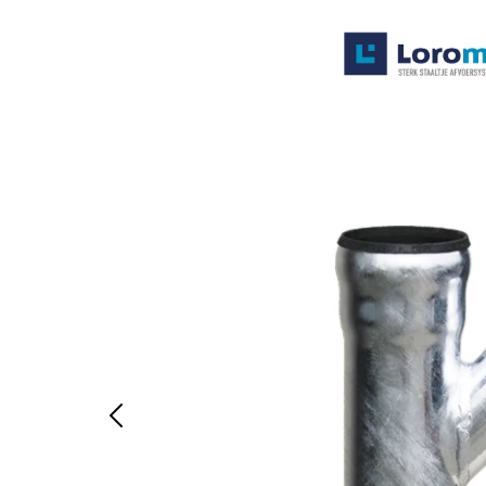
Systemen
Producten
Projecten
Contact
Poedercoaten
Over ons
Waarom Loromeij
Downloads
HWA