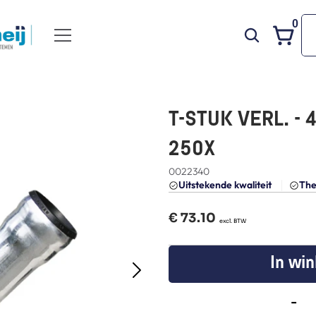
0
T-STUK VERL. - 4
250X
0022340
Uitstekende kwaliteit 
The
€ 
73.10
  excl. BTW
In wi
-