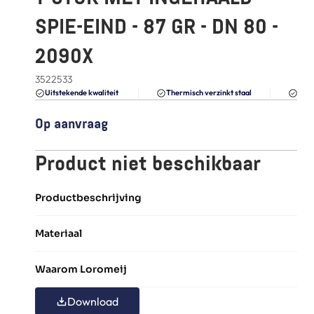
FAQ
SPIE-EIND - 87 GR - DN 80 - 
Blogs
2090X
3522533
Du
Uitstekende kwaliteit 
Thermisch verzinkt staal
Op aanvraag
Product niet beschikbaar
Productbeschrijving
Materiaal
Waarom Loromeij
Download