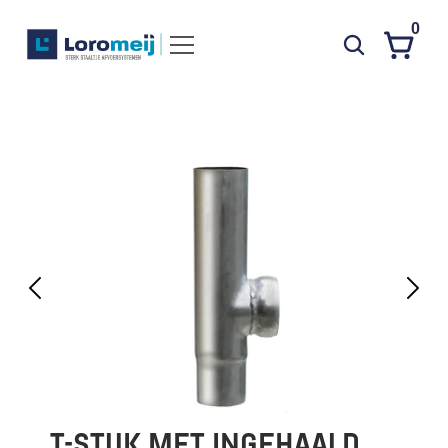
0
Systemen
Producten
Projecten
Contact
Poedercoaten
Over ons
Waarom Loromeij
Downloads
HWA
T-STUK MET INGEHAALD 