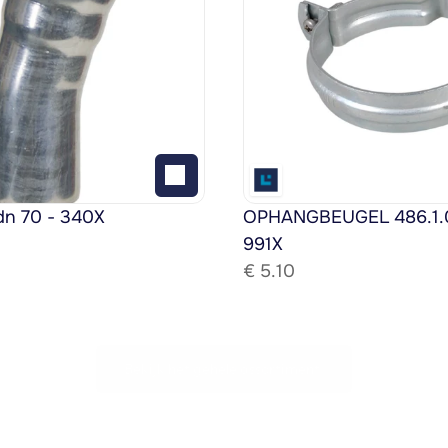
dn 70 - 340X
OPHANGBEUGEL 486.1.08
991X
€ 
5.10
Bekijk het gehele assortiment!