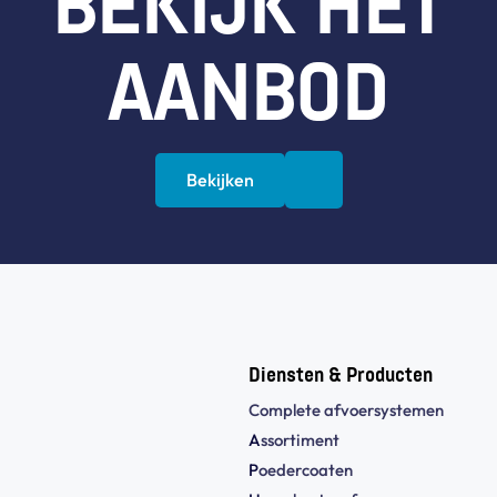
BEKIJK HET
AANBOD
Bekijken
Diensten & Producten
Complete afvoersystemen
A
ssortiment
P
oedercoaten