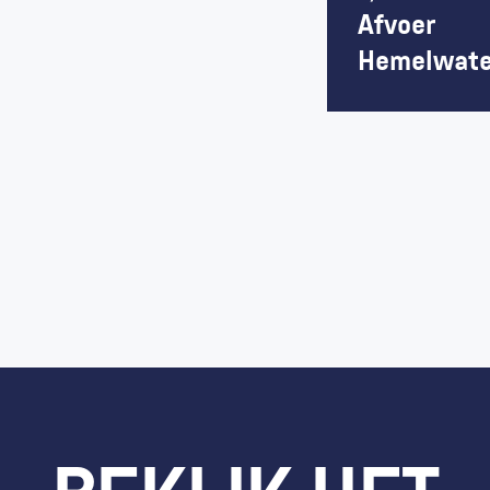
Afvoer 
Hemelwate