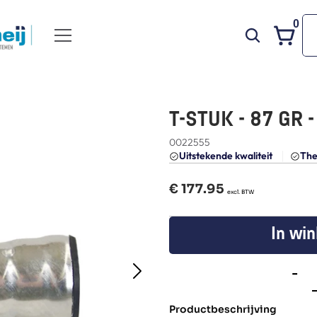
0
T-STUK - 87 GR 
0022555
Uitstekende kwaliteit 
The
€ 
177.95
  excl. BTW
In wi
-
Productbeschrijving