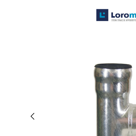
Systemen
Producten
Projecten
Contact
Poedercoaten
Over ons
Waarom Loromeij
Downloads
HWA