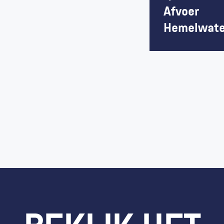
Afvoer 
Hemelwate