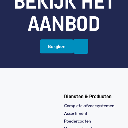
BEKIJK HET
AANBOD
Bekijken
Diensten & Producten
Complete afvoersystemen
A
ssortiment
P
oedercoaten