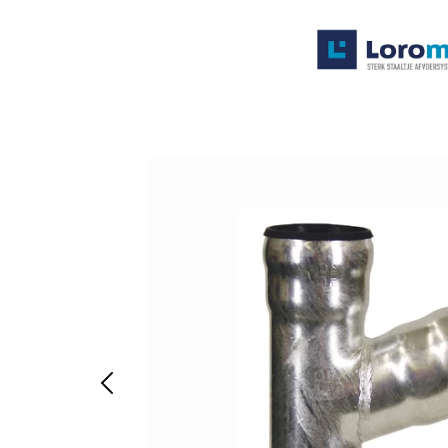
Systemen
Producten
Projecten
Contact
Poedercoaten
Over ons
Waarom Loromeij
Downloads
HWA