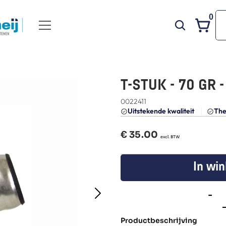
0
T-STUK - 70 GR -
0022411
Uitstekende kwaliteit 
The
€ 
35.00
  excl. BTW
In wi
-
Productbeschrijving