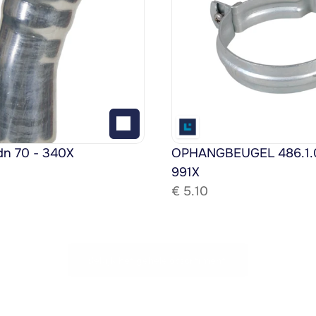
dn 70 - 340X
OPHANGBEUGEL 486.1.08
991X
€ 
5.10
Bekijk het gehele assortiment!