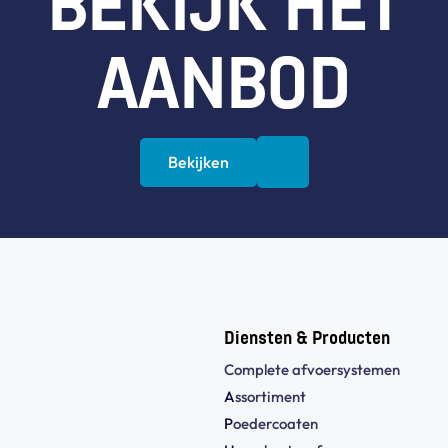
BEKIJK HET
AANBOD
Bekijken
Diensten & Producten
Complete afvoersystemen
A
ssortiment
P
oedercoaten