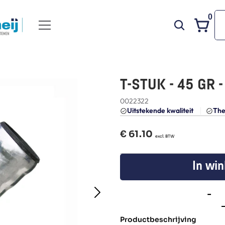
0
T-STUK - 45 GR -
0022322
Uitstekende kwaliteit 
The
€ 
61.10
  excl. BTW
In wi
-
Productbeschrijving