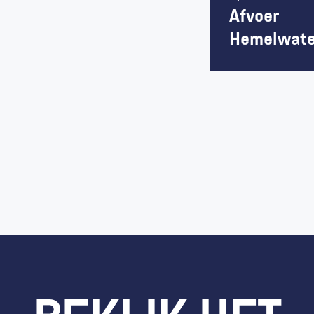
Afvoer 
Hemelwate