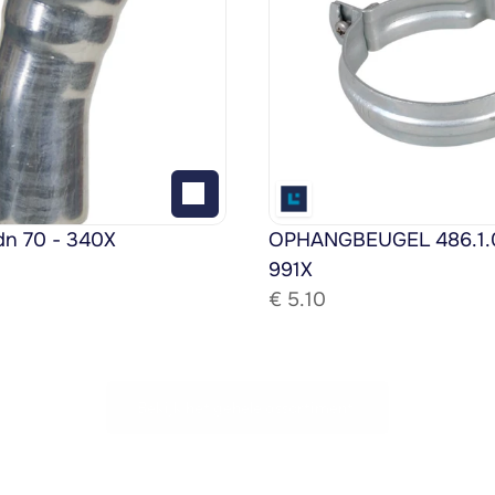
dn 70 - 340X
OPHANGBEUGEL 486.1.08
991X
€ 
5.10
Bekijk het gehele assortiment!