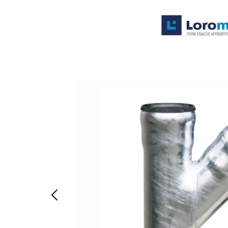
Systemen
Producten
Projecten
Contact
Poedercoaten
Over ons
Waarom Loromeij
Downloads
HWA