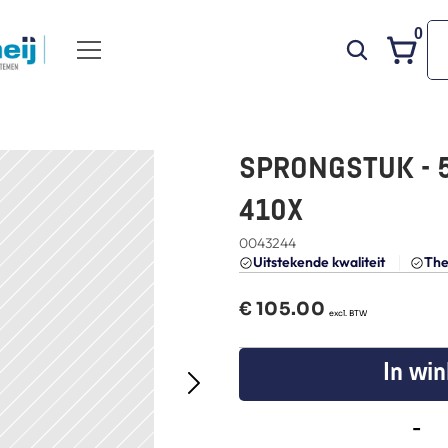
0
SPRONGSTUK - 5
410X
0043244
Uitstekende kwaliteit 
The
€ 
105.00
  excl. BTW
In wi
-