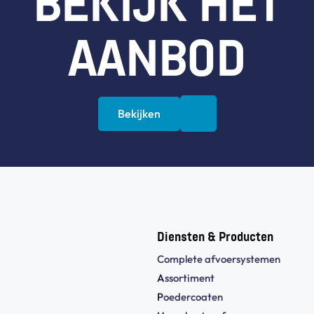
BEKIJK HET
AANBOD
Bekijken
Diensten & Producten
Complete afvoersystemen
A
ssortiment
P
oedercoaten