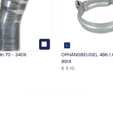
dn 70 - 340X
OPHANGBEUGEL 486.1.08
991X
€ 
5.10
Bekijk het gehele assortiment!