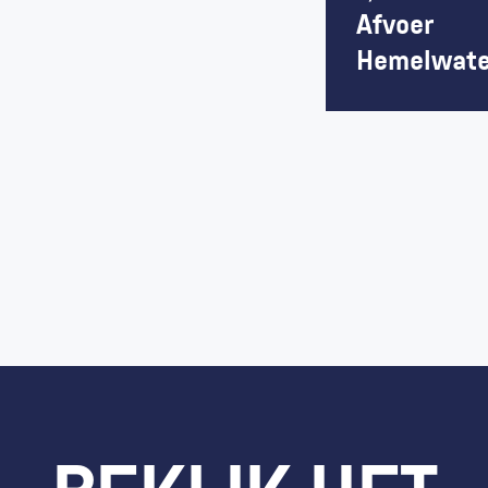
Afvoer 
Hemelwate