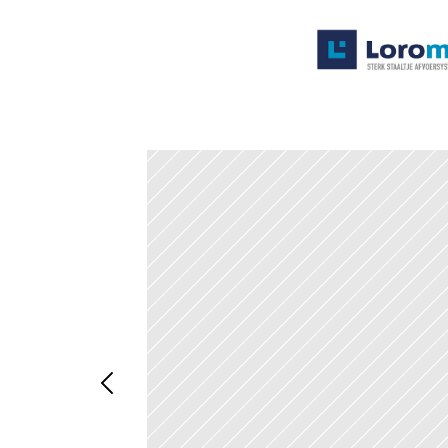
Systemen
Producten
Projecten
Contact
Poedercoaten
Over ons
Waarom Loromeij
Downloads
HWA