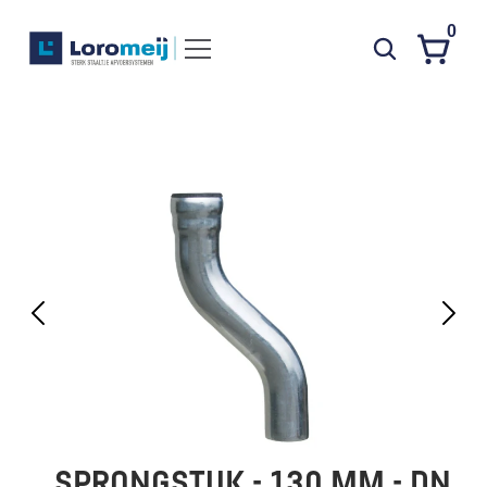
0
Systemen
Producten
Projecten
Contact
Poedercoaten
Over ons
Waarom Loromeij
Downloads
HWA
SPRONGSTUK - 130 MM - DN 