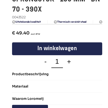
FAQ
70 - 390X
Blogs
0043522
Du
Uitstekende kwaliteit 
Thermisch verzinkt staal
€ 
49.40
  excl. BTW
In winkelwagen
-
+
Productbeschrijving
Materiaal
Waarom Loromeij