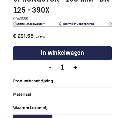
FAQ
125 - 390X
Blogs
0043555
Du
Uitstekende kwaliteit 
Thermisch verzinkt staal
€ 
231.55
  excl. BTW
In winkelwagen
-
+
Productbeschrijving
Materiaal
Waarom Loromeij