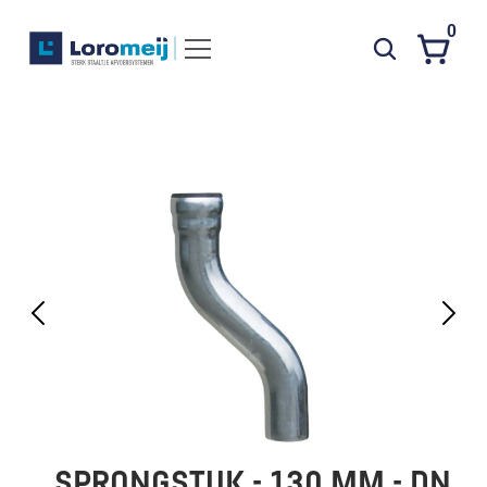
0
Systemen
Producten
Projecten
Contact
Poedercoaten
Over ons
Waarom Loromeij
Downloads
HWA
SPRONGSTUK - 130 MM - DN 