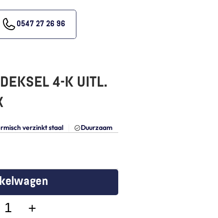
0547 27 26 96
EKSEL 4-K UITL.  
X
rmisch verzinkt staal
Duurzaam
nkelwagen
+