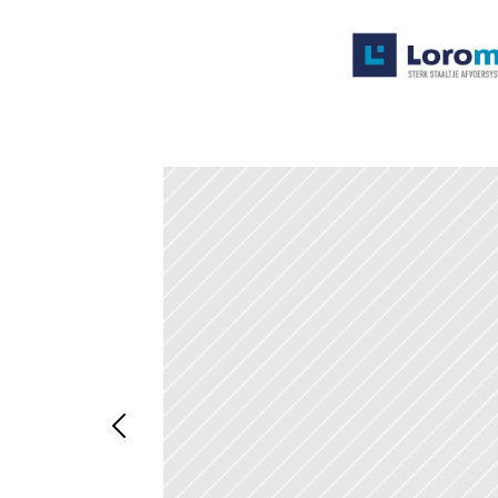
Systemen
Producten
Projecten
Contact
Poedercoaten
Over ons
Waarom Loromeij
Downloads
HWA