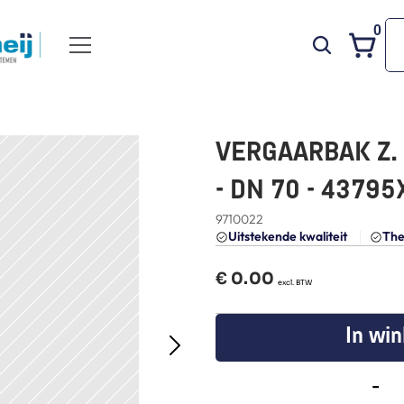
0
VERGAARBAK Z. D
- DN 70 - 43795
9710022
Uitstekende kwaliteit 
The
€ 
0.00
  excl. BTW
In wi
-