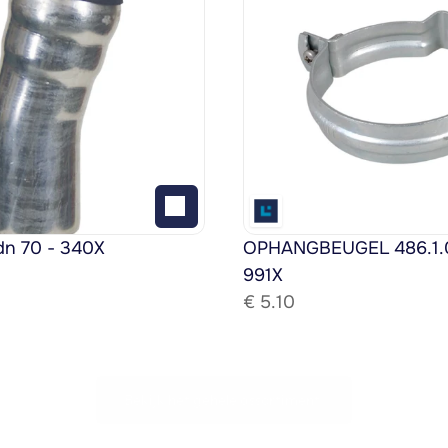
dn 70 - 340X
OPHANGBEUGEL 486.1.08
991X
€ 
5.10
Bekijk het gehele assortiment!