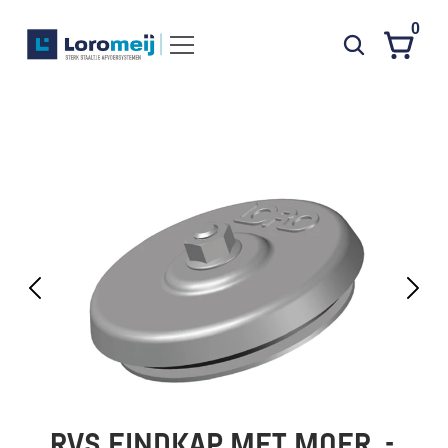
0
Systemen
Producten
Projecten
Contact
Poedercoaten
Over ons
Waarom Loromeij
Downloads
HWA
RVS EINDKAP MET MOER  - 