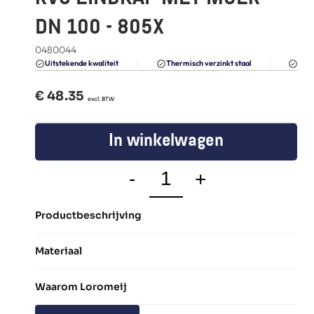
FAQ
DN 100 - 805X
Blogs
0480044
Du
Uitstekende kwaliteit 
Thermisch verzinkt staal
€ 
48.35
  excl. BTW
In winkelwagen
-
+
Productbeschrijving
Materiaal
Waarom Loromeij