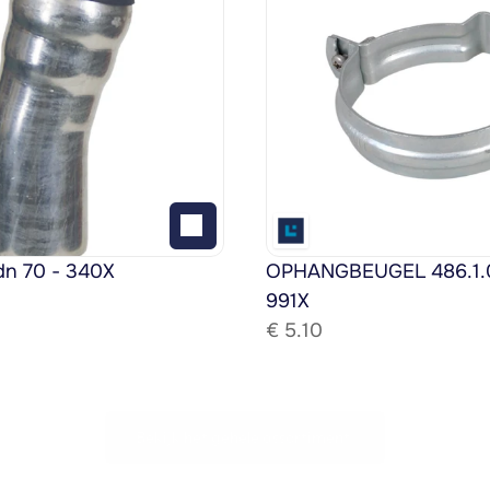
dn 70 - 340X
OPHANGBEUGEL 486.1.08
991X
€ 
5.10
Bekijk het gehele assortiment!