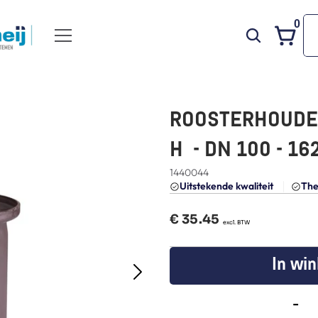
0
ROOSTERHOUDER
H  - DN 100 - 1
1440044
Uitstekende kwaliteit 
The
€ 
35.45
  excl. BTW
In wi
-