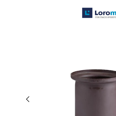
Systemen
Producten
Projecten
Contact
Poedercoaten
Over ons
Waarom Loromeij
Downloads
HWA