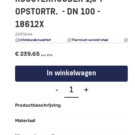
FAQ
OPSTORTR.  - DN 100 - 
Blogs
18612X
2690644
Du
Uitstekende kwaliteit 
Thermisch verzinkt staal
€ 
239.65
  excl. BTW
In winkelwagen
-
+
Productbeschrijving
Materiaal