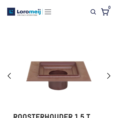
0
Systemen
Producten
Projecten
Contact
Poedercoaten
Over ons
Waarom Loromeij
Downloads
HWA
ROOSTERHOUDER 1,5 T 