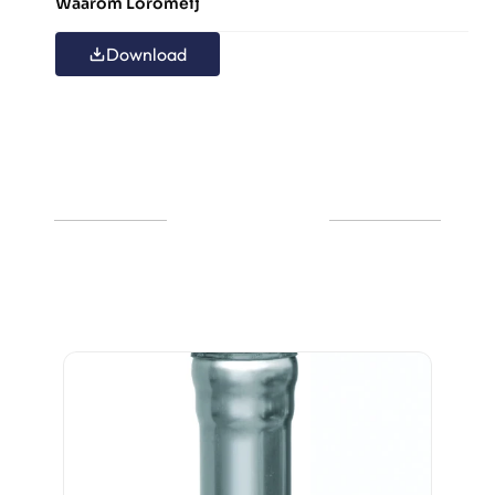
Waarom Loromeij
Download