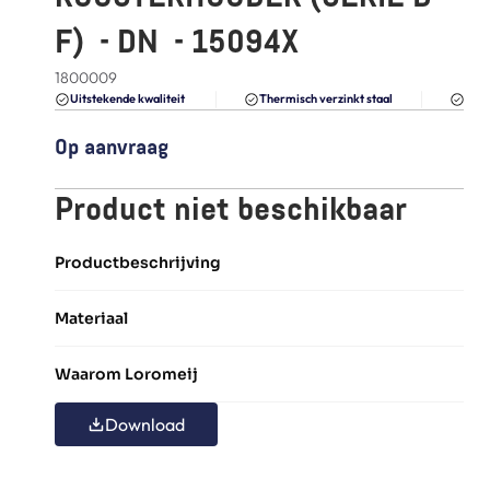
FAQ
F)  - DN  - 15094X
Blogs
1800009
Du
Uitstekende kwaliteit 
Thermisch verzinkt staal
Op aanvraag
Product niet beschikbaar
Productbeschrijving
Materiaal
Waarom Loromeij
Download