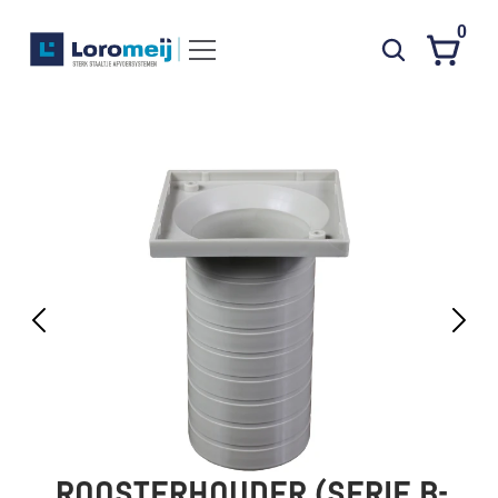
0
Systemen
Producten
Projecten
Contact
Poedercoaten
Over ons
Waarom Loromeij
Downloads
HWA
ROOSTERHOUDER (SERIE B-